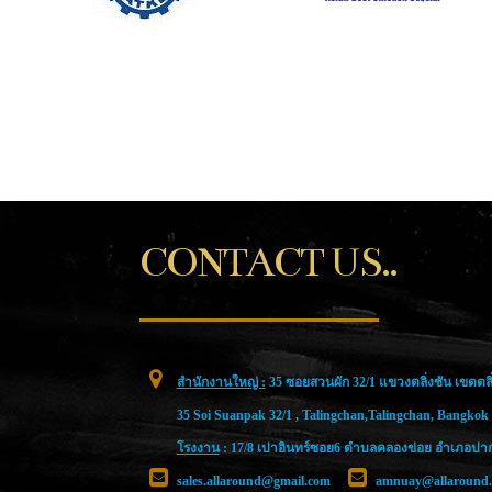
CONTACT US..
สำนักงานใหญ่ :
35 ซอยสวนผัก 32/1 แขวงตลิ่งชัน เขตตลิ่
35 Soi Suanpak 32/1 , Talingchan,Talingchan, Bangkok
โรงงาน
: 17/8 เปาอินทร์ซอย6 ตำบลคลองข่อย อำเภอปากเ
sales.allaround@gmail.com
amnuay@allaround.