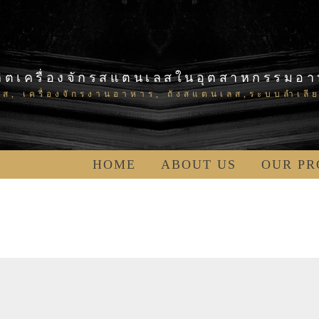
้ผลิตเครื่องจักรสแตนเลสในอุตสาหกรรมอ
ลส, เครื่องจักรงานอาหาร, ถังสแตนเลส,ระบบลำเล
HOME
ABOUT US
OUR P