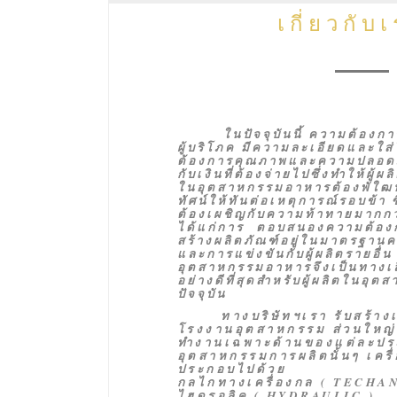
เกี่ยวกับ
ในปัจจุบันนี้ ความต้อง
ผู้บริโภค มีความละเอียดและใส
ต้องการคุณภาพและความปลอดภัยที
กับเงินที่ต้องจ่ายไปซึ่งทำให้ผู้ผล
ในอุตสาหกรรมอาหารต้องพั
ใ
ฒน
ทัศน์ให้ทันต่อเหตุการณ์รอบข้า ซึ
ต้องเผชิญกับความท้าทายมากกว่า
ได้แก่การ ตอบสนองความต้องก
สร้างผลิตภัณฑ์อยู่ในมาตรฐานคว
และการแข่งขันกับผู้ผลิตรายอื่น 
อุตสาหกรรมอาหารจึงเป็นทางเลื
อย่างดีที่สุดสำหรับผู้ผลิตในอ
ปัจจุบัน
ทางบริษัทฯเรา รับสร้างเครื
โรงงานอุตสาหกรรม ส่วนใหญ่เป็
ทำงานเฉพาะด้านของแต่ละป
อุตสาหกรรมการผลิตนั้นๆ เครื่
ประกอบไป
กลไกทางเครื่องกล
( TECHA
ไฮดรอลิค ( HYDR